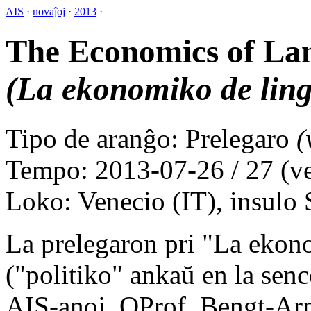
AIS
·
novaĵoj
·
2013
·
The Economics of La
(La ekonomiko de ling
Tipo de aranĝo: Prelegaro
(
Tempo: 2013-07-26 / 27 (ve
Loko: Venecio (IT), insulo
La prelegaron pri "La ekon
("politiko" ankaŭ en la senc
AIS-anoj, OProf. Bengt-Ar