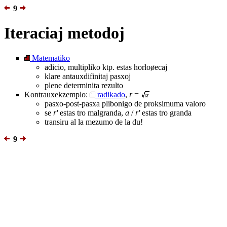
9
Iteraciaj metodoj
Matematiko
adicio, multipliko ktp. estas horloøecaj
klare antauxdifinitaj pasxoj
plene determinita rezulto
Kontrauxekzemplo:
radikado
,
r
=
pasxo-post-pasxa plibonigo de proksimuma valoro
se
r'
estas tro malgranda,
a
/
r'
estas tro granda
transiru al la mezumo de la du!
9