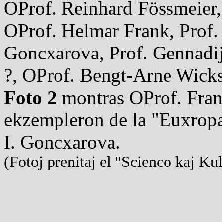
OProf. Reinhard Fössmeier
OProf. Helmar Frank, Prof. 
Goncxarova, Prof. Gennadij
?, OProf. Bengt-Arne Wick
Foto 2
montras OProf. Fran
ekzempleron de la "Euxropa
I. Goncxarova.
(Fotoj prenitaj el "Scienco kaj Ku